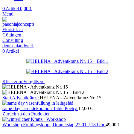
0
Artikel
0,00
€
Menü
0
Artikel
Klick zum Vergrößern
Start
Adventkränze
HELENA – Adventkranz Nr. 15
same-day Tischdekoration Table Poetry
12,00
€
Zurück zu den Produkten
Workshop Frühlingsloop | Donnerstag 22.01. | 18 Uhr
49,00
€