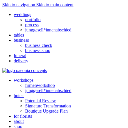
Skip to navigation
Skip to main content
weddings
portfolio
process
junggesell*innenabschied
tables
business
business-check
business-shop
funeral
delivery
workshops
firmenworkshop
junggesell*innenabschied
hotels
Potential Review
Signature Transformation
Boutique Upgrade Plan
for florists
about
shop