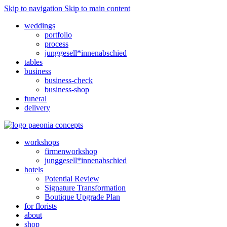
Skip to navigation
Skip to main content
weddings
portfolio
process
junggesell*innenabschied
tables
business
business-check
business-shop
funeral
delivery
workshops
firmenworkshop
junggesell*innenabschied
hotels
Potential Review
Signature Transformation
Boutique Upgrade Plan
for florists
about
shop