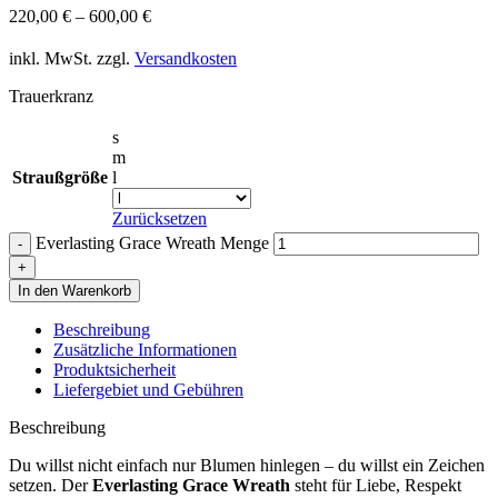
220,00
€
–
600,00
€
inkl. MwSt.
zzgl.
Versandkosten
Trauerkranz
s
m
Straußgröße
l
Zurücksetzen
Everlasting Grace Wreath Menge
In den Warenkorb
Beschreibung
Zusätzliche Informationen
Produktsicherheit
Liefergebiet und Gebühren
Beschreibung
Du willst nicht einfach nur Blumen hinlegen – du willst ein Zeichen
setzen. Der
Everlasting Grace Wreath
steht für Liebe, Respekt